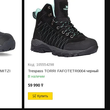
105554298
 MITZI
Trespass TORRI FAFOTETR0004 черный
В наличии
59 990 ₸
Купить