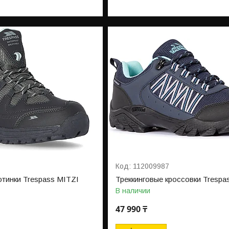
112009987
отинки Trespass MITZI
Треккинговые кроссовки Trespa
В наличии
47 990 ₸