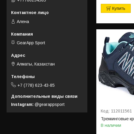
+77786234385
Купить
Алена
GearApp Sport
Алматы, Казахстан
+7 (778) 623-43-85
Instagram
@gearappsport
112011561
Треккинговые к
В наличии