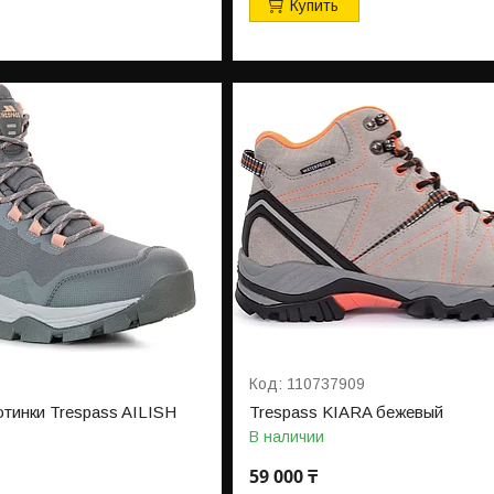
Купить
110737909
отинки Trespass AILISH
Trespass KIARA бежевый
В наличии
59 000 ₸