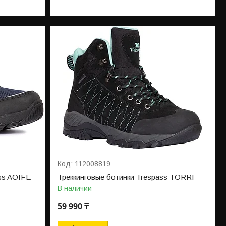
112008819
ss AOIFE
Треккинговые ботинки Trespass TORRI
В наличии
59 990 ₸