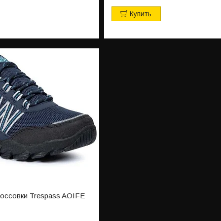
Купить
россовки Trespass AOIFE