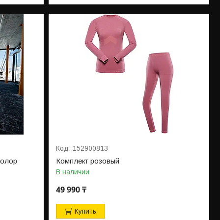
152900813
колор
Комплект розовый
В наличии
49 990 ₸
Купить