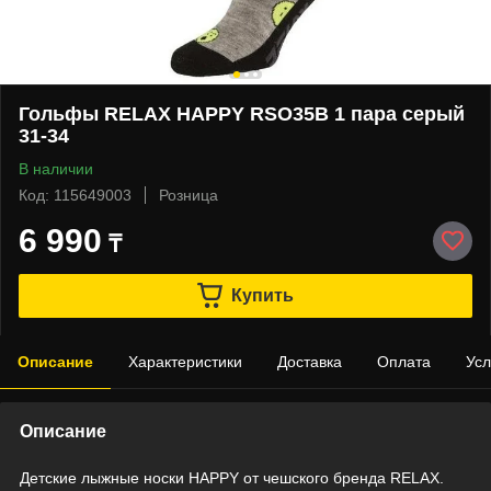
Гольфы RELAX HAPPY RSO35B 1 пара серый
31-34
В наличии
Код: 115649003
Розница
6 990
₸
Купить
Описание
Характеристики
Доставка
Оплата
Усл
Описание
Детские лыжные носки HAPPY от чешского бренда RELAX.