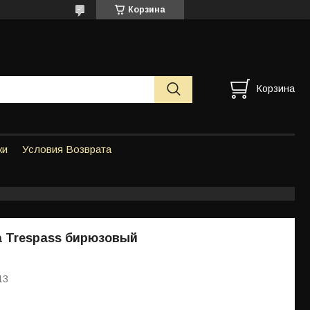
Корзина
Корзина
ки
Условия Возврата
а Trespass бирюзовый
13