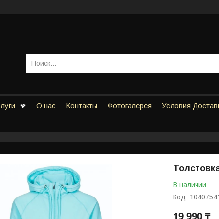
слуги
О нас
Контакты
Фотогалерея
Условия Достав
Толстовк
В наличии
Код:
1040754
19 990 ₸