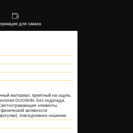
рмация для заказа
ичный материал, приятный на ощупь.
нология DUOSKIN. Без подклада.
 Светоотражающие элементы.
 физической активности
прогулки), повседневное ношение.