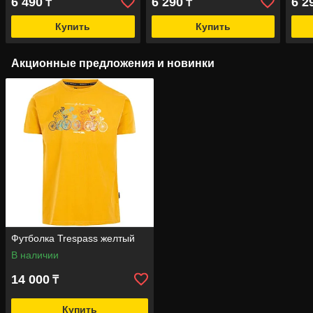
6 490
6 290
6 2
₸
₸
Купить
Купить
Акционные предложения и новинки
Футболка Trespass желтый
В наличии
14 000
₸
Купить