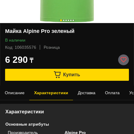
Майка Alpine Pro зеленый
В наличии
Код: 106035576
Розница
6 290
₸
Купить
Описание
Характеристики
Доставка
Оплата
Ус
Характеристики
Основные атрибуты
Производитель
Alpine Pro