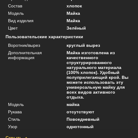
Состав
хлопок
Мoдель
Майка
Вид изделия
Майка
Цвет
Зелёный
Пользовательские характеристики
Воротник/вырез
круглый вырез
Дополнительная
Майка изготовлена из
информация
качественного
структурированного
натурального материала
(100% хлопок). Удобный
полуприлегающий крой. Вы
можете использовать эту
универсальную майку для
всех видов активного
отдыха.
Модель
майка
Рукава
отсутствуют
Стиль
Повседневный
Узор
однотонный
Скрыть