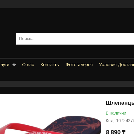
слуги
О нас
Контакты
Фотогалерея
Условия Достав
Шлепанцы 
В наличии
Код:
1672427
8 890 ₸