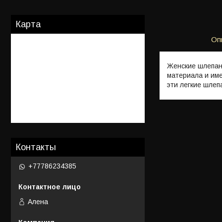
Карта
Оп
Женские шлепанц
материала и име
эти легкие шле
Контакты
+77786234385
Алена