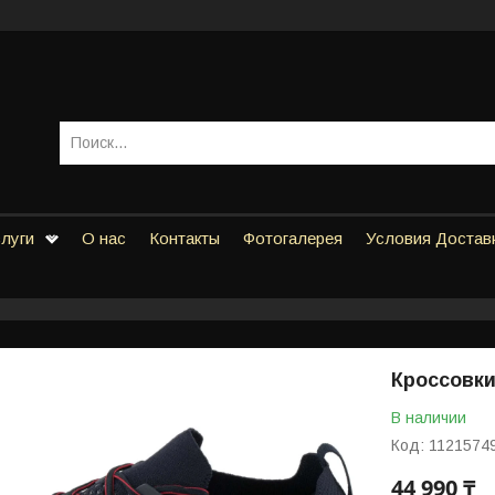
слуги
О нас
Контакты
Фотогалерея
Условия Достав
Кроссовки
В наличии
Код:
1121574
44 990 ₸