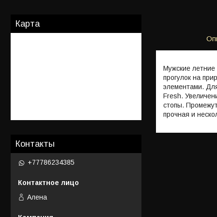
Карта
Оп
Мужские летние 
прогулок на при
элементами. Дл
Fresh. Увеличе
стопы. Промежут
прочная и неско
Контакты
+77786234385
Алена