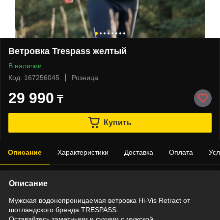
Ветровка Trespass желтый
В наличии
Код: 167256045
Розница
29 990
₸
Купить
Описание
Характеристики
Доставка
Оплата
Усл
Описание
Мужская водонепроницаемая ветровка Hi-Vis Retract от
шотландского бренда TRESPASS.
Оставайтесь заметными и сухими с мужской