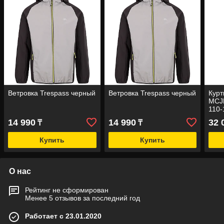
Ветровка Trespass черный
Ветровка Trespass черный
Курт
MCJ
110-
14 990
14 990
32 
₸
₸
Купить
Купить
О нас
Рейтинг не сформирован
Менее 5 отзывов за последний год
Работает с 23.01.2020