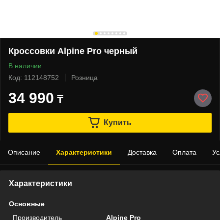
Кроссовки Alpine Pro черный
В наличии
Код: 112148752
Розница
34 990
₸
Купить
Описание
Характеристики
Доставка
Оплата
Ус
Характеристики
Основные
Производитель
Alpine Pro