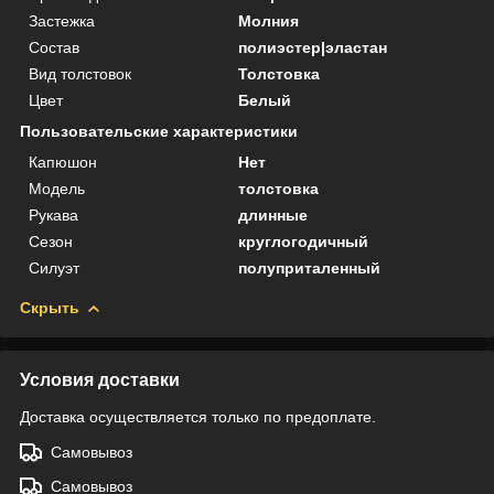
Застежка
Молния
Состав
полиэстер|эластан
Вид толстовок
Толстовка
Цвет
Белый
Пользовательские характеристики
Капюшон
Нет
Модель
толстовка
Рукава
длинные
Сезон
круглогодичный
Силуэт
полуприталенный
Скрыть
Условия доставки
Доставка осуществляется только по предоплате.
Самовывоз
Самовывоз