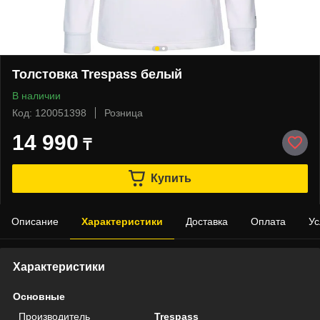
Толстовка Trespass белый
В наличии
Код: 120051398
Розница
14 990
₸
Купить
Описание
Характеристики
Доставка
Оплата
Ус
Характеристики
Основные
Производитель
Trespass